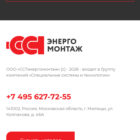
ООО «ССТэнергомонтаж» (c) - 2026 -
входит в Группу
компаний
«Специальные системы и технологии»
+7 495 627-72-55
141002, Россия, Московская область,
г. Мытищи, ул.
Колпакова, д. 46А