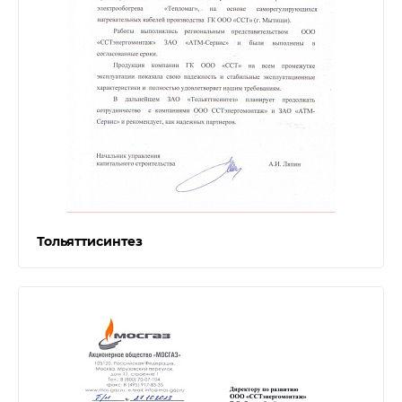
Тольяттисинтез