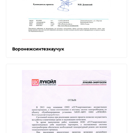
Воронежсинтезкаучук