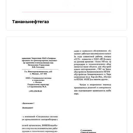
Таманьнефтегаз