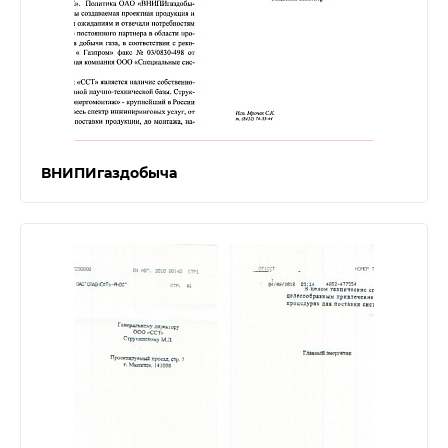
ВНИПИгаздобыча