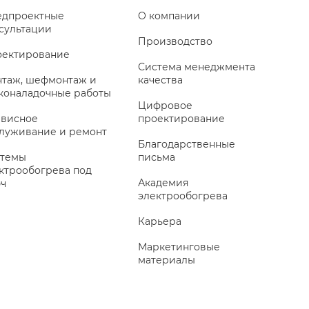
дпроектные
О компании
сультации
Производство
ектирование
Система менеджмента
таж, шефмонтаж и
качества
коналадочные работы
Цифровое
висное
проектирование
луживание и ремонт
Благодарственные
темы
письма
ктрообогрева под
Академия
ч
электрообогрева
Карьера
Маркетинговые
материалы