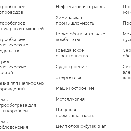
трообогрев
Нефтегазовая отрасль
Пре
опроводов
кон
Химическая
трообогрев
промышленность
Про
рвуаров и емкостей
Горно-обогатительные
Мон
трообогрев
комбинаты
пус
ологического
Гражданское
Сер
удования
строительство
обс
грев
Судостроение
Сис
ологических
эле
остей
Энергетика
клю
ния для шельфовых
Машиностроение
торождений
Металлургия
темы
трообогрева для
Пищевая
в и кораблей
промышленность
темы
Целлюлозно-бумажная
обледенения