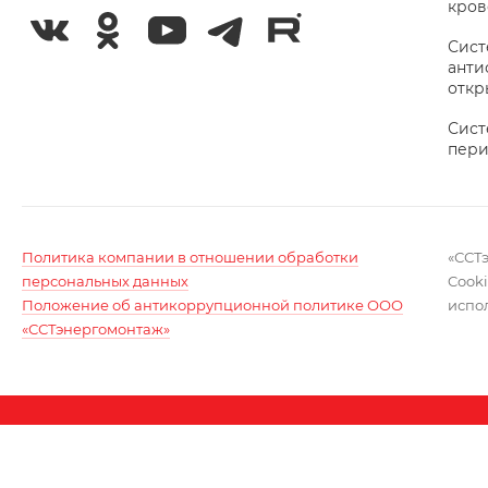
кров
Сис
анти
откр
Сист
пери
Политика компании в отношении обработки
«ССТ
персональных данных
Cook
Положение об антикоррупционной политике ООО
испо
«ССТэнергомонтаж»