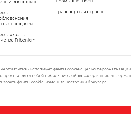
промышленность
ель и водостоков
Транспортная отрасль
темы
обледенения
ытых площадей
емы охраны
метра Triboniq™
энергомонтаж» использует файлы cookie с целью персонализации
ie представляют собой небольшие файлы, содержащие информаци
льзовать файлы cookie, измените настройки браузера.