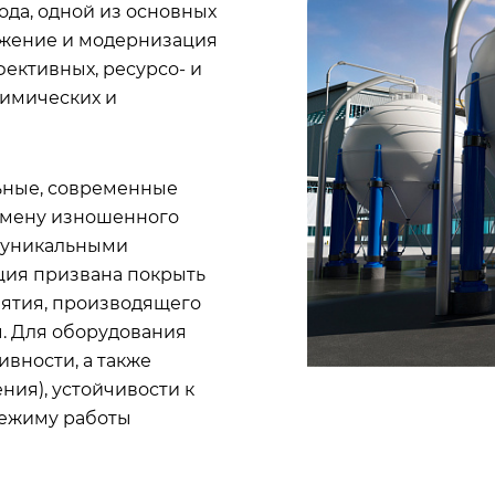
ода, одной из основных
ужение и модернизация
ективных, ресурсо- и
химических и
ьные, современные
амену изношенного
 уникальными
ция призвана покрыть
ятия, производящего
. Для оборудования
ивности, а также
ния), устойчивости к
режиму работы