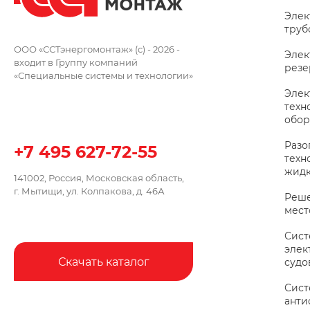
Элек
труб
ООО «ССТэнергомонтаж» (c) - 2026 -
Элек
входит в Группу компаний
резе
«Специальные системы и технологии»
Элек
техн
обор
Разо
+7 495 627-72-55
техн
жидк
141002, Россия, Московская область,
г. Мытищи, ул. Колпакова, д. 46А
Реше
мес
Сис
элек
Скачать каталог
судо
Сис
анти