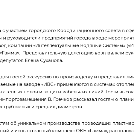
а с участием городского Координационного совета в сфе
ы и руководители предприятий города в ходе мероприя
авод компании «Интеллектуальные Водяные Системы» («И
«Гамма». Представительную делегацию возглавляли ру
депутатов Елена Суханова.
для гостей экскурсию по производству и представил ли
аемые на заводе «ИВС» применяются в системах отопле
ных теплых полов и защиты кабельных линий. Гости высо
мпортозамещения В. Гречков рассказал гостям о плани
х труб малых и средних диаметров.
стям об уникальном производстве проводящих пластма
нный и испытательный комплекс ОКБ «Гамма», расположе