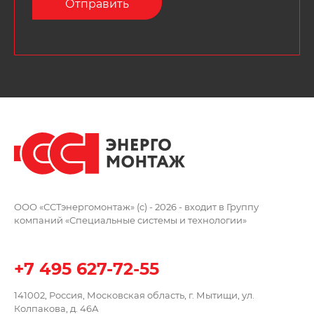
ООО «ССТэнергомонтаж» (c) - 2026 -
входит в Группу
компаний
«Специальные системы и технологии»
+7 495 627-72-55
141002, Россия, Московская область,
г. Мытищи, ул.
Колпакова, д. 46А