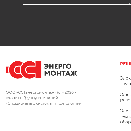
РЕШ
Элек
труб
ООО «ССТэнергомонтаж» (c) - 2026 -
Элек
входит в Группу компаний
резе
«Специальные системы и технологии»
Элек
техн
обор