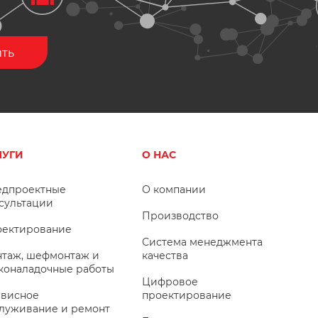
ЛУГИ
О НАС
дпроектные
О компании
сультации
Производство
ектирование
Система менеджмента
таж, шефмонтаж и
качества
коналадочные работы
Цифровое
висное
проектирование
луживание и ремонт