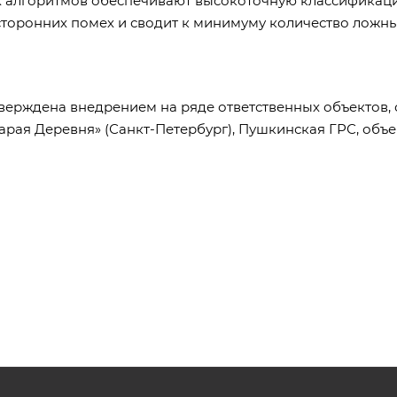
ых алгоритмов обеспечивают высокоточную классификаци
торонних помех и сводит к минимуму количество ложных
верждена внедрением на ряде ответственных объектов,
рая Деревня» (Санкт-Петербург), Пушкинская ГРС, объе