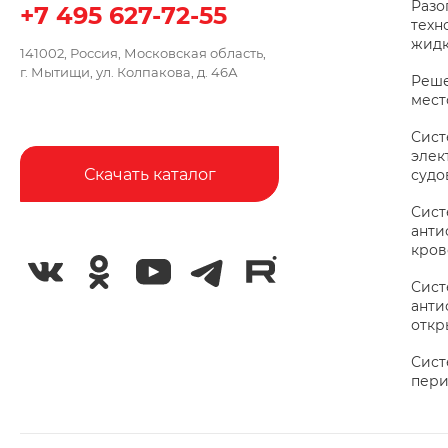
Разо
+7 495 627-72-55
техн
жидк
141002, Россия, Московская область,
г. Мытищи, ул. Колпакова, д. 46А
Реше
мес
Сис
элек
Скачать каталог
судо
Сис
анти
кров
Сис
анти
откр
Сист
пери