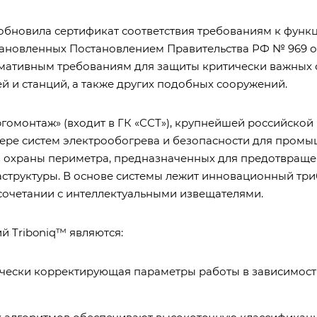
 обновила сертификат соответствия требованиям к фун
тановленных Постановлением Правительства РФ № 969 от 
ормативным требованиям для защиты критически важных 
й и станций, а также других подобных сооружений.
гомонтаж» (входит в ГК «ССТ»), крупнейшей российско
ре систем электрообогрева и безопасности для промыш
в охраны периметра, предназначенных для предотвращ
аструктуры. В основе системы лежит инновационный тр
 сочетании с интеллектуальными извещателями.
 Triboniq™ являются:
тически корректирующая параметры работы в зависимос