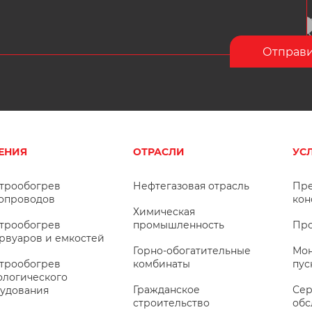
ЕНИЯ
ОТРАСЛИ
УС
трообогрев
Нефтегазовая отрасль
Пре
опроводов
кон
Химическая
трообогрев
промышленность
Про
рвуаров и емкостей
Горно-обогатительные
Мон
трообогрев
комбинаты
пус
ологического
Гражданское
Сер
удования
строительство
обс