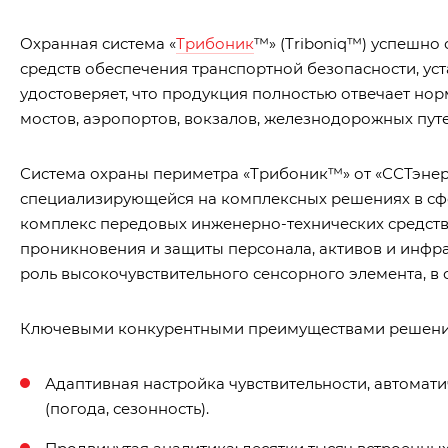
Охранная система «
Трибоник
™» (Triboniq™) успешно
средств обеспечения транспортной безопасности, ус
удостоверяет, что продукция полностью отвечает н
мостов, аэропортов, вокзалов, железнодорожных путе
Система охраны периметра «Трибоник™» от «ССТэнер
специализирующейся на комплексных решениях в сфе
комплекс передовых инженерно-технических средст
проникновения и защиты персонала, активов и инфр
роль высокочувствительного сенсорного элемента, в
Ключевыми конкурентными преимуществами решений
Адаптивная настройка чувствительности, автома
(погода, сезонность).