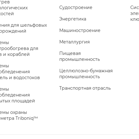
грев
Судостроение
Сис
ологических
эле
остей
Энергетика
клю
ния для шельфовых
Машиностроение
торождений
Металлургия
темы
трообогрева для
Пищевая
в и кораблей
промышленность
темы
Целлюлозно-бумажная
обледенения
промышленность
ель и водостоков
Транспортная отрасль
темы
обледенения
ытых площадей
емы охраны
метра Triboniq™