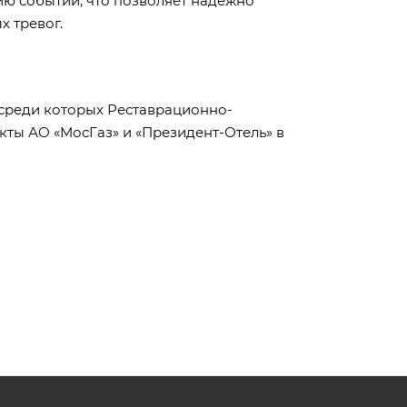
ю событий, что позволяет надежно
 тревог.
 среди которых Реставрационно-
кты АО «МосГаз» и «Президент-Отель» в