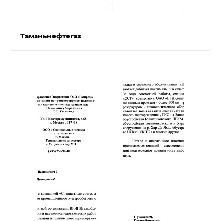
Таманьнефтегаз