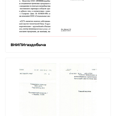
ВНИПИгаздобыча