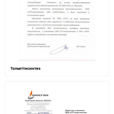
Тольяттисинтез