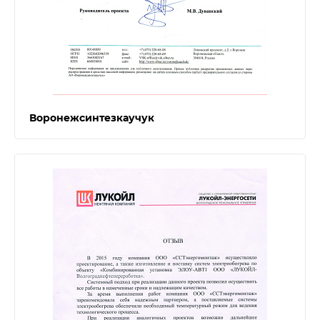
Воронежсинтезкаучук