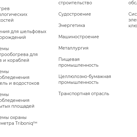
строительство
обс
грев
Судостроение
Сис
ологических
эле
остей
Энергетика
клю
ния для шельфовых
Машиностроение
торождений
Металлургия
темы
трообогрева для
Пищевая
в и кораблей
промышленность
темы
Целлюлозно-бумажная
обледенения
промышленность
ель и водостоков
Транспортная отрасль
темы
обледенения
ытых площадей
емы охраны
метра Triboniq™