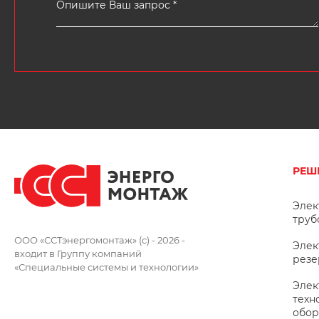
РЕШ
Элек
труб
ООО «ССТэнергомонтаж» (c) - 2026 -
Элек
входит в Группу компаний
резе
«Специальные системы и технологии»
Элек
техн
обор