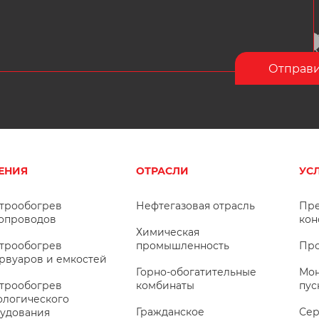
ЕНИЯ
ОТРАСЛИ
УС
трообогрев
Нефтегазовая отрасль
Пре
опроводов
кон
Химическая
трообогрев
промышленность
Про
рвуаров и емкостей
Горно-обогатительные
Мон
трообогрев
комбинаты
пус
ологического
Гражданское
Сер
удования