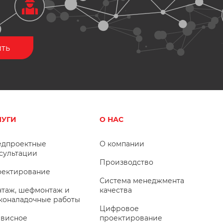
ЛУГИ
О НАС
дпроектные
О компании
сультации
Производство
ектирование
Система менеджмента
таж, шефмонтаж и
качества
коналадочные работы
Цифровое
висное
проектирование