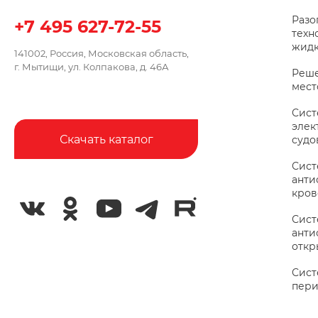
Разо
+7 495 627-72-55
техн
жидк
141002, Россия, Московская область,
г. Мытищи, ул. Колпакова, д. 46А
Реше
мес
Сис
элек
Скачать каталог
судо
Сис
анти
кров
Сис
анти
откр
Сист
пери